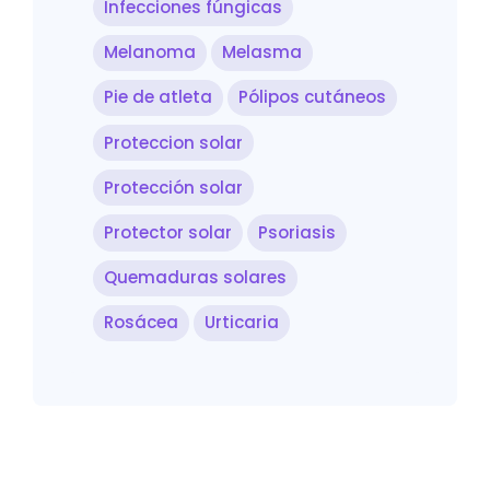
Infecciones fúngicas
Melanoma
Melasma
Pie de atleta
Pólipos cutáneos
Proteccion solar
Protección solar
Protector solar
Psoriasis
Quemaduras solares
Rosácea
Urticaria