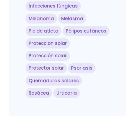
Infecciones fúngicas
Melanoma
Melasma
Pie de atleta
Pólipos cutáneos
Proteccion solar
Protección solar
Protector solar
Psoriasis
Quemaduras solares
Rosácea
Urticaria