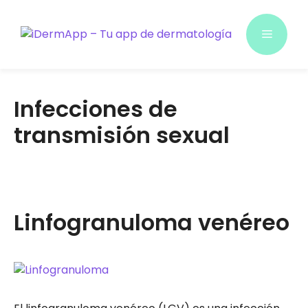
Saltar
al
Menú
contenido
Infecciones de
transmisión sexual
Linfogranuloma venéreo