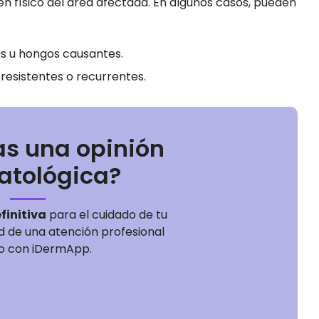
en físico del área afectada. En algunos casos, pueden
as u hongos causantes.
resistentes o recurrentes.
as una opinión
atológica?
finitiva
para el cuidado de tu
ad de una atención profesional
o con iDermApp.